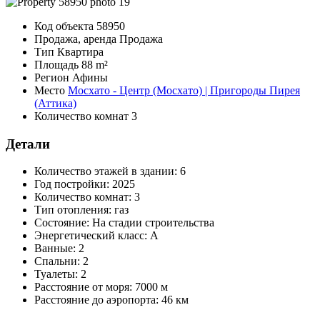
Код объекта
58950
Продажа, аренда
Продажа
Тип
Квартира
Площадь
88 m²
Регион
Афины
Место
Мосхато - Центр (Мосхато) | Пригороды Пирея
(Аттика)
Количество комнат
3
Детали
Количество этажей в здании:
6
Год постройки:
2025
Количество комнат:
3
Тип отопления:
газ
Состояние:
На стадии строительства
Энергетический класс:
A
Ванные:
2
Спальни:
2
Туалеты:
2
Расстояние от моря:
7000 м
Расстояние до аэропорта:
46 км