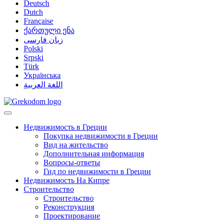
Deutsch
Dutch
Française
ქართული ენა
زبان فارسی
Polski
Srpski
Türk
Українська
اللغة العربية
Недвижимость в Греции
Покупка недвижимости в Греции
Вид на жительство
Дополнительная информация
Вопросы-ответы
Гид по недвижимости в Греции
Недвижимость На Кипре
Строительство
Строительство
Реконструкция
Проектирование