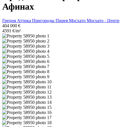
Афинах
Греция
Аттика
Пригороды Пирея
Мосхато
Мосхато - Центр
404 000 €
4591 €/m²