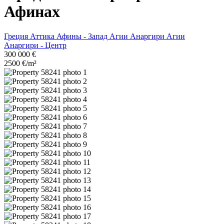
Афинах
Греция
Аттика
Афины - Запад
Агии Анаргири
Агии
Анаргири - Центр
300 000 €
2500 €/m²