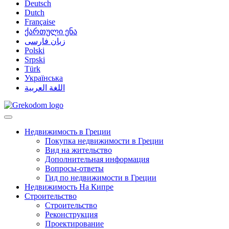
Deutsch
Dutch
Française
ქართული ენა
زبان فارسی
Polski
Srpski
Türk
Українська
اللغة العربية
Недвижимость в Греции
Покупка недвижимости в Греции
Вид на жительство
Дополнительная информация
Вопросы-ответы
Гид по недвижимости в Греции
Недвижимость На Кипре
Строительство
Строительство
Реконструкция
Проектирование