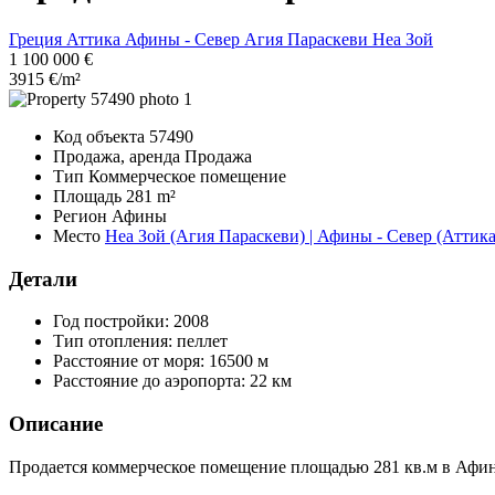
Греция
Аттика
Афины - Север
Агия Параскеви
Неа Зой
1 100 000 €
3915 €/m²
Код объекта
57490
Продажа, аренда
Продажа
Тип
Коммерческое помещение
Площадь
281 m²
Регион
Афины
Место
Неа Зой (Агия Параскеви) | Афины - Север (Аттика
Детали
Год постройки:
2008
Тип отопления:
пеллет
Расстояние от моря:
16500 м
Расстояние до аэропорта:
22 км
Описание
Продается коммерческое помещение площадью 281 кв.м в Афин