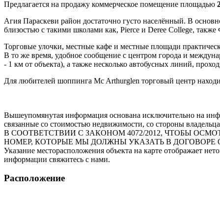
Предлагается на продажу коммерческое помещение площадью
2
Агия Параскеви район достаточно густо населённый. В основн
близостью с такими школами как, Pierce и Deree College, такж
Торговые улочки, местные кафе и местные площади практическ
В то же время, удобное сообщение с центром города и междун
- 1 км от объекта), а также несколько автобусных линий, прох
Для любителей шоппинга Mc Arthurglen торговый центр находит
Вышеупомянутая информация основана исключительно на инфо
связанные со стоимостью недвижимости, со стороны владельца
В СООТВЕТСТВИИ С ЗАКОНОМ 4072/2012, ЧТОБЫ О
НОМЕР, КОТОРЫЕ МЫ ДОЛЖНЫ УКАЗАТЬ В ДОГОВОРЕ 
Указание месторасположения объекта на карте отображает нет
информации свяжитесь с нами.
Расположение