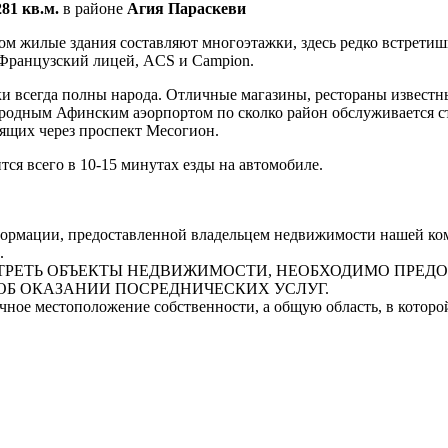
81 кв.м.
в районе
Агия Параскеви
ом жилые здания составляют многоэтажки, здесь редко встретиш
е Французский лицей, ACS и Campion.
и всегда полны народа. Отличные магазины, рестораны известны
ародным Афинским аэорпортом по сколко район обслуживается с
одящих через проспект Месогион.
ся всего в 10-15 минутах езды на автомобиле.
рмации, предоставленной владельцем недвижимости нашей комп
.
СМОТРЕТЬ ОБЪЕКТЫ НЕДВИЖИМОСТИ, НЕОБХОДИМО ПРЕ
ОБ ОКАЗАНИИ ПОСРЕДНИЧЕСКИХ УСЛУГ.
очное местоположение собственности, а общую область, в котор