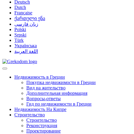
Deutsch
Dutch
Française
ქართული ენა
زبان فارسی
Polski
Srpski
Türk
Українська
اللغة العربية
Недвижимость в Греции
Покупка недвижимости в Греции
Вид на жительство
Дополнительная информация
Вопросы-ответы
Гид по недвижимости в Греции
Недвижимость На Кипре
Строительство
Строительство
Реконструкция
Проектирование