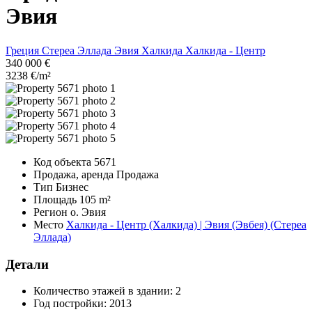
Эвия
Греция
Стереа Эллада
Эвия
Халкида
Халкида - Центр
340 000 €
3238 €/m²
Код объекта
5671
Продажа, аренда
Продажа
Тип
Бизнес
Площадь
105 m²
Регион
о. Эвия
Место
Халкида - Центр (Халкида) | Эвия (Эвбея) (Стереа
Эллада)
Детали
Количество этажей в здании:
2
Год постройки:
2013