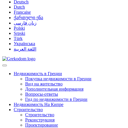
Deutsch
Dutch
Française
ქართული ენა
زبان فارسی
Polski
Srpski
Türk
Українська
اللغة العربية
Недвижимость в Греции
Покупка недвижимости в Греции
Вид на жительство
Дополнительная информация
Вопросы-ответы
Гид по недвижимости в Греции
Недвижимость На Кипре
Строительство
Строительство
Реконструкция
Проектирование