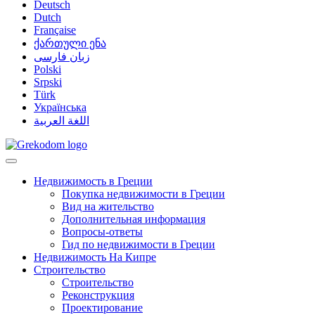
Deutsch
Dutch
Française
ქართული ენა
زبان فارسی
Polski
Srpski
Türk
Українська
اللغة العربية
Недвижимость в Греции
Покупка недвижимости в Греции
Вид на жительство
Дополнительная информация
Вопросы-ответы
Гид по недвижимости в Греции
Недвижимость На Кипре
Строительство
Строительство
Реконструкция
Проектирование