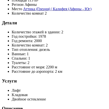
Площадь
113 m²
Регион
Афины
Место
Аттика (Греция) | Калифея (Афины - Юг)
Количество комнат
2
Детали
Количество этажей в здании:
2
Год постройки:
1978
Год ремонта:
2000
Количество комнат:
2
Тип отопления:
дизель
Ванные:
1
Спальни:
1
Туалеты:
2
Расстояние от моря:
2200 м
Расстояние до аэропорта:
2 км
Услуги
Лифт
Kладовая
Двойное остекление
Описание