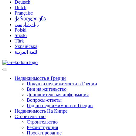
Deutsch
Dutch
Française
ქართული ენა
زبان فارسی
Polski
Srpski
Türk
Українська
اللغة العربية
Недвижимость в Греции
Покупка недвижимости в Греции
Вид на жительство
Дополнительная информация
Вопросы-ответы
Гид по недвижимости в Греции
Недвижимость На Кипре
Строительство
Строительство
Реконструкция
Проектирование