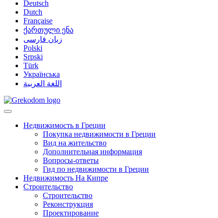
Deutsch
Dutch
Française
ქართული ენა
زبان فارسی
Polski
Srpski
Türk
Українська
اللغة العربية
Недвижимость в Греции
Покупка недвижимости в Греции
Вид на жительство
Дополнительная информация
Вопросы-ответы
Гид по недвижимости в Греции
Недвижимость На Кипре
Строительство
Строительство
Реконструкция
Проектирование