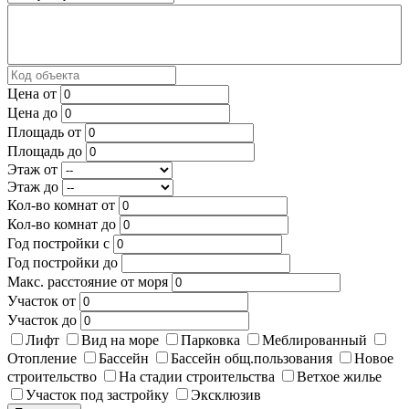
Цена от
Цена до
Площадь от
Площадь до
Этаж от
Этаж до
Кол-во комнат от
Кол-во комнат до
Год постройки с
Год постройки до
Макс. расстояние от моря
Участок от
Участок до
Лифт
Вид на море
Парковка
Меблированный
Отопление
Бассейн
Бассейн общ.пользования
Новое
строительство
На стадии строительства
Ветхое жилье
Участок под застройку
Эксклюзив