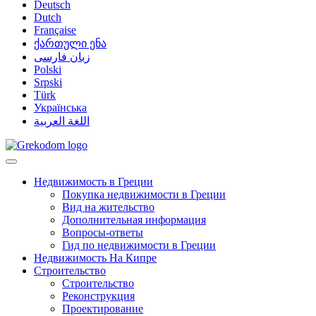
Deutsch
Dutch
Française
ქართული ენა
زبان فارسی
Polski
Srpski
Türk
Українська
اللغة العربية
Недвижимость в Греции
Покупка недвижимости в Греции
Вид на жительство
Дополнительная информация
Вопросы-ответы
Гид по недвижимости в Греции
Недвижимость На Кипре
Строительство
Строительство
Реконструкция
Проектирование