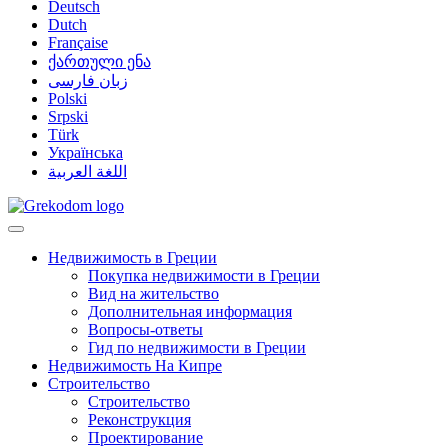
Deutsch
Dutch
Française
ქართული ენა
زبان فارسی
Polski
Srpski
Türk
Українська
اللغة العربية
Недвижимость в Греции
Покупка недвижимости в Греции
Вид на жительство
Дополнительная информация
Вопросы-ответы
Гид по недвижимости в Греции
Недвижимость На Кипре
Строительство
Строительство
Реконструкция
Проектирование