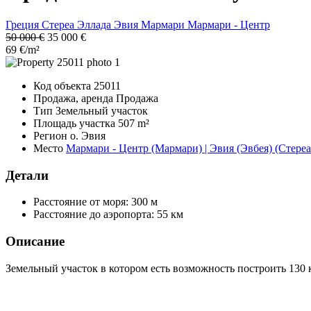
Греция
Стереа Эллада
Эвия
Мармари
Мармари - Центр
50 000 €
35 000 €
69 €/m²
Код объекта
25011
Продажа, аренда
Продажа
Тип
Земельный участок
Площадь участка
507 m²
Регион
о. Эвия
Место
Мармари - Центр (Мармари) | Эвия (Эвбея) (Стереа
Детали
Расстояние от моря:
300 м
Расстояние до аэропорта:
55 км
Описание
Земельный участок в котором есть возможность построить 130 