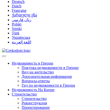
Deutsch
Dutch
Française
ქართული ენა
زبان فارسی
Polski
Srpski
Türk
Українська
اللغة العربية
Недвижимость в Греции
Покупка недвижимости в Греции
Вид на жительство
Дополнительная информация
Вопросы-ответы
Гид по недвижимости в Греции
Недвижимость На Кипре
Строительство
Строительство
Реконструкция
Проектирование