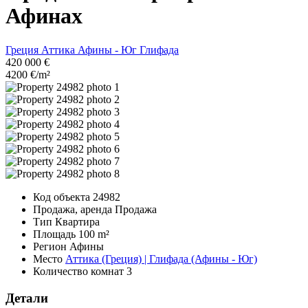
Афинах
Греция
Аттика
Афины - Юг
Глифада
420 000 €
4200 €/m²
Код объекта
24982
Продажа, аренда
Продажа
Тип
Квартира
Площадь
100 m²
Регион
Афины
Место
Аттика (Греция) | Глифада (Афины - Юг)
Количество комнат
3
Детали