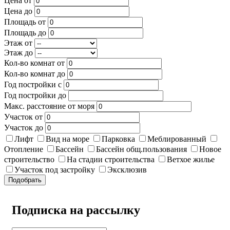
Цена от
Цена до
Площадь от
Площадь до
Этаж от
Этаж до
Кол-во комнат от
Кол-во комнат до
Год постройки с
Год постройки до
Макс. расстояние от моря
Участок от
Участок до
Лифт
Вид на море
Парковка
Меблированный
Отопление
Бассейн
Бассейн общ.пользования
Новое
строительство
На стадии строительства
Ветхое жилье
Участок под застройку
Эксклюзив
Подобрать
Подписка на рассылку