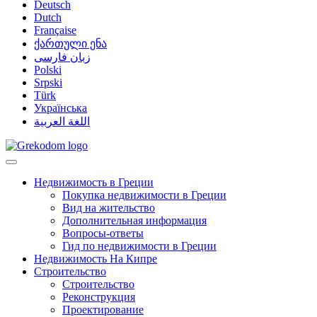
Deutsch
Dutch
Française
ქართული ენა
زبان فارسی
Polski
Srpski
Türk
Українська
اللغة العربية
Недвижимость в Греции
Покупка недвижимости в Греции
Вид на жительство
Дополнительная информация
Вопросы-ответы
Гид по недвижимости в Греции
Недвижимость На Кипре
Строительство
Строительство
Реконструкция
Проектирование