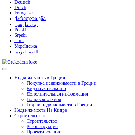
Deutsch
Dutch
Française
ქართული ენა
زبان فارسی
Polski
Srpski
Türk
Українська
اللغة العربية
Недвижимость в Греции
Покупка недвижимости в Греции
Вид на жительство
Дополнительная информация
Вопросы-ответы
Гид по недвижимости в Греции
Недвижимость На Кипре
Строительство
Строительство
Реконструкция
Проектирование