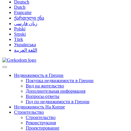
Deutsch
Dutch
Française
ქართული ენა
زبان فارسی
Polski
Srpski
Türk
Українська
اللغة العربية
Недвижимость в Греции
Покупка недвижимости в Греции
Вид на жительство
Дополнительная информация
Вопросы-ответы
Гид по недвижимости в Греции
Недвижимость На Кипре
Строительство
Строительство
Реконструкция
Проектирование