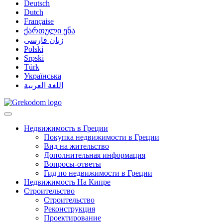
Deutsch
Dutch
Française
ქართული ენა
زبان فارسی
Polski
Srpski
Türk
Українська
اللغة العربية
Недвижимость в Греции
Покупка недвижимости в Греции
Вид на жительство
Дополнительная информация
Вопросы-ответы
Гид по недвижимости в Греции
Недвижимость На Кипре
Строительство
Строительство
Реконструкция
Проектирование