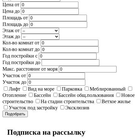
Цена от
Цена до
Площадь от
Площадь до
Этаж от
Этаж до
Кол-во комнат от
Кол-во комнат до
Год постройки с
Год постройки до
Макс. расстояние от моря
Участок от
Участок до
Лифт
Вид на море
Парковка
Меблированный
Отопление
Бассейн
Бассейн общ.пользования
Новое
строительство
На стадии строительства
Ветхое жилье
Участок под застройку
Эксклюзив
Подобрать
Подписка на рассылку