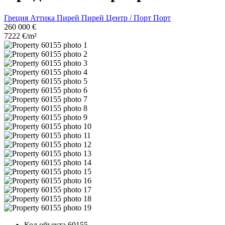
Греция
Аттика
Пирей
Пирей Центр / Порт
Порт
260 000 €
7222 €/m²
Код объекта
60155