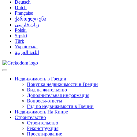
Deutsch
Dutch
Française
ქართული ენა
زبان فارسی
Polski
Srpski
Türk
Українська
اللغة العربية
Недвижимость в Греции
Покупка недвижимости в Греции
Вид на жительство
Дополнительная информация
Вопросы-ответы
Гид по недвижимости в Греции
Недвижимость На Кипре
Строительство
Строительство
Реконструкция
Проектирование