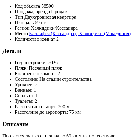
Код объекта
58500
Продажа, аренда
Продажа
Тип
Двухуровневая квартира
Площадь
69 m²
Регион
Халкидики/Кассандра
Место
Каллифея (Кассандра) | Халкидики (Македония)
Количество комнат
2
Детали
Год постройки:
2026
Пляж:
Песчаный пляж
Количество комнат:
2
Состояние:
На стадии строительства
Уровней:
2
Ванные:
1
Спальни:
1
Туалеты:
2
Расстояние от моря:
700 м
Расстояние до аэропорта:
75 км
Описание
Продается дуплекс площадью 69 кв.м на полуострове