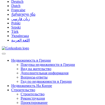
Deutsch
Dutch
Française
ქართული ენა
زبان فارسی
Polski
Srpski
Türk
Українська
اللغة العربية
Недвижимость в Греции
Покупка недвижимости в Греции
Вид на жительство
Дополнительная информация
Вопросы-ответы
Гид по недвижимости в Греции
Недвижимость На Кипре
Строительство
Строительство
Реконструкция
Проектирование