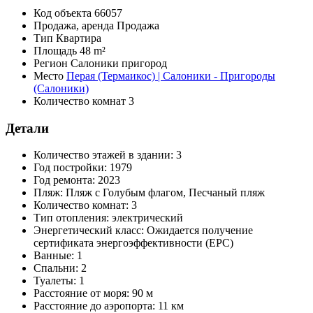
Код объекта
66057
Продажа, аренда
Продажа
Тип
Квартира
Площадь
48 m²
Регион
Салоники пригород
Место
Перая (Термаикос) | Салоники - Пригороды
(Салоники)
Количество комнат
3
Детали
Количество этажей в здании:
3
Год постройки:
1979
Год ремонта:
2023
Пляж:
Пляж с Голубым флагом, Песчаный пляж
Количество комнат:
3
Тип отопления:
электрический
Энергетический класс:
Ожидается получение
сертификата энергоэффективности (EPC)
Ванные:
1
Спальни:
2
Туалеты:
1
Расстояние от моря:
90 м
Расстояние до аэропорта:
11 км