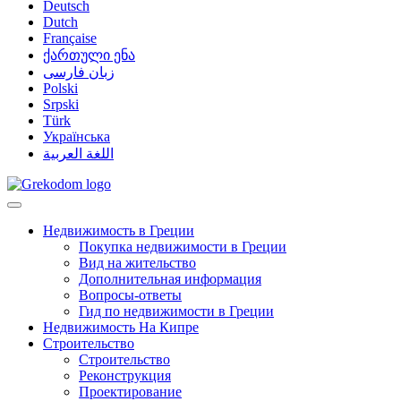
Deutsch
Dutch
Française
ქართული ენა
زبان فارسی
Polski
Srpski
Türk
Українська
اللغة العربية
Недвижимость в Греции
Покупка недвижимости в Греции
Вид на жительство
Дополнительная информация
Вопросы-ответы
Гид по недвижимости в Греции
Недвижимость На Кипре
Строительство
Строительство
Реконструкция
Проектирование