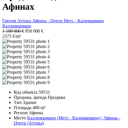
Афинах
Греция
Аттика
Афины - Центр
Метс - Калимармаро
Каллимармаро
1 100 000 €
950 000 €
2375 €/m²
Код объекта
59531
Продажа, аренда
Продажа
Тип
Здание
Площадь
400 m²
Регион
Афины
Место
Каллимармаро (Метс - Калимармаро) | Афины -
Центр (Аттика)