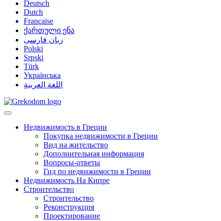
Deutsch
Dutch
Française
ქართული ენა
زبان فارسی
Polski
Srpski
Türk
Українська
اللغة العربية
Недвижимость в Греции
Покупка недвижимости в Греции
Вид на жительство
Дополнительная информация
Вопросы-ответы
Гид по недвижимости в Греции
Недвижимость На Кипре
Строительство
Строительство
Реконструкция
Проектирование