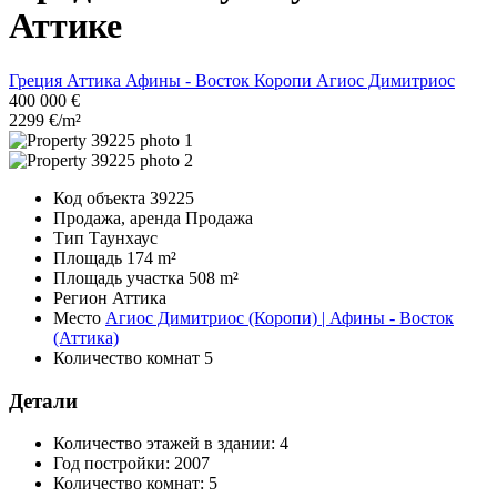
Аттике
Греция
Аттика
Афины - Восток
Коропи
Агиос Димитриос
400 000 €
2299 €/m²
Код объекта
39225
Продажа, аренда
Продажа
Тип
Таунхаус
Площадь
174 m²
Площадь участка
508 m²
Регион
Аттика
Место
Агиос Димитриос (Коропи) | Афины - Восток
(Аттика)
Количество комнат
5
Детали
Количество этажей в здании:
4
Год постройки:
2007
Количество комнат:
5