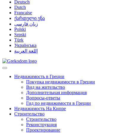
Deutsch
Dutch
Française
ქართული ენა
زبان فارسی
Polski
Srpski
Türk
Українська
اللغة العربية
Недвижимость в Греции
Покупка недвижимости в Греции
Вид на жительство
Дополнительная информация
Вопросы-ответы
Гид по недвижимости в Греции
Недвижимость На Кипре
Строительство
Строительство
Реконструкция
Проектирование