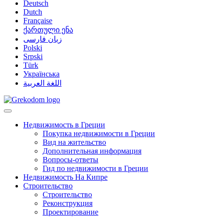
Deutsch
Dutch
Française
ქართული ენა
زبان فارسی
Polski
Srpski
Türk
Українська
اللغة العربية
Недвижимость в Греции
Покупка недвижимости в Греции
Вид на жительство
Дополнительная информация
Вопросы-ответы
Гид по недвижимости в Греции
Недвижимость На Кипре
Строительство
Строительство
Реконструкция
Проектирование