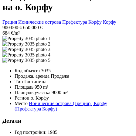
на о. Корфу
Греция
Ионические острова
Префектура Корфу
Корфу
900 000 €
650 000 €
684 €/m²
Код объекта
3035
Продажа, аренда
Продажа
Тип
Гостиница
Площадь
950 m²
Площадь участка
9000 m²
Регион
о. Корфу
Место
Ионические острова (Греция) | Корфу
(Префектура Корфу)
Детали
Год постройки:
1985