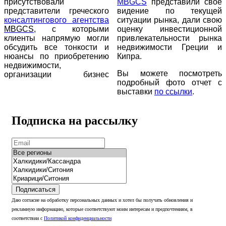
присутствовали
MBGCS
представили свое
представители греческого
видение по текущей
консалтингового агентства
ситуации рынка, дали свою
MBGCS
, с которыми
оценку инвестиционной
клиенты напрямую могли
привлекательности рынка
обсудить все тонкости и
недвижимости Греции и
нюансы по приобретению
Кипра.
недвижимости,
Вы можете посмотреть
организации бизнес
подробный фото отчет с
выставки
по ссылки
.
Подписка на рассылку
Подписаться
Даю согласие на обработку персональных данных и хотел бы получать обновления и
рекламную информацию, которые соответствуют моим интересам и предпочтениям, в
соответствии с
Политикой конфиденциальности