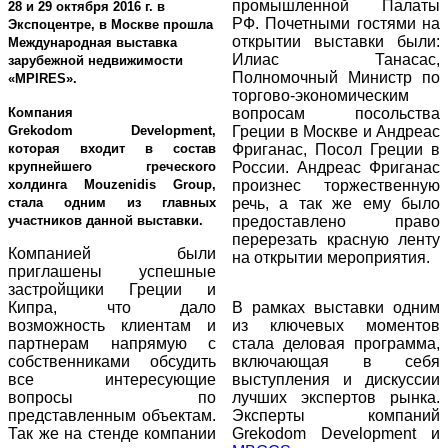
промышленной Палаты
28 и 29 октября 2016 г. в
РФ. Почетными гостями на
Экспоцентре, в Москвe прошла
открытии выставки были:
Международная выставка
Илиас Танасас,
зарубежной недвижимости
Полномочный Министр по
«
MPIRES
».
торгово-экономическим
Компания
вопросам посольства
Grekodom
Development
,
Греции в Москве и Андреас
которая входит в состав
Фриганас, Посол Греции в
крупнейшего греческого
России. Андреас Фриганас
холдинга
Mouzenidis
Group
,
произнес торжественную
стала одним из главных
речь, а так же ему было
участников данной выставки.
предоставлено право
перерезать красную ленту
Компанией были
на открытии мероприятия.
приглашены
успешные
застройщики Греции и
Кипра, что дало
В рамках выставки одним
возможность
клиентам и
из ключевых моментов
партнерам напрямую
c
стала деловая программа,
собственниками обсудить
включающая в себя
все интересующие
выступления и дискуссии
вопросы по
лучших экспертов рынка.
представленным объектам.
Эксперты компаний
Так же на стенде компании
Grekodom
Development
и