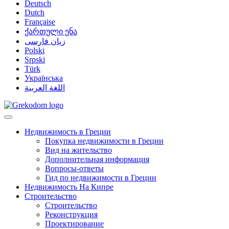
Deutsch
Dutch
Française
ქართული ენა
زبان فارسی
Polski
Srpski
Türk
Українська
اللغة العربية
Недвижимость в Греции
Покупка недвижимости в Греции
Вид на жительство
Дополнительная информация
Вопросы-ответы
Гид по недвижимости в Греции
Недвижимость На Кипре
Строительство
Строительство
Реконструкция
Проектирование