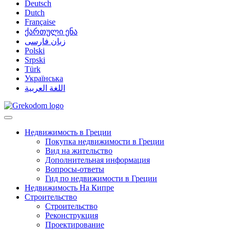
Deutsch
Dutch
Française
ქართული ენა
زبان فارسی
Polski
Srpski
Türk
Українська
اللغة العربية
Недвижимость в Греции
Покупка недвижимости в Греции
Вид на жительство
Дополнительная информация
Вопросы-ответы
Гид по недвижимости в Греции
Недвижимость На Кипре
Строительство
Строительство
Реконструкция
Проектирование