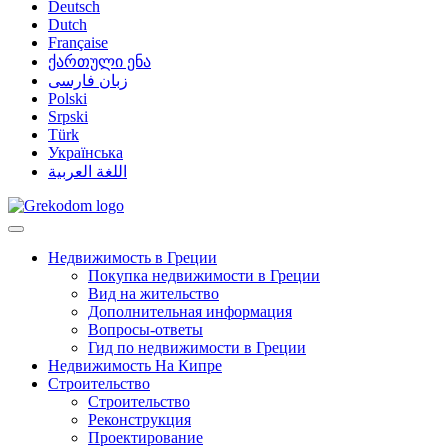
Deutsch
Dutch
Française
ქართული ენა
زبان فارسی
Polski
Srpski
Türk
Українська
اللغة العربية
Недвижимость в Греции
Покупка недвижимости в Греции
Вид на жительство
Дополнительная информация
Вопросы-ответы
Гид по недвижимости в Греции
Недвижимость На Кипре
Строительство
Строительство
Реконструкция
Проектирование