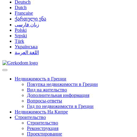
Deutsch
Dutch
Française
ქართული ენა
زبان فارسی
Polski
Srpski
Türk
Українська
اللغة العربية
Недвижимость в Греции
Покупка недвижимости в Греции
Вид на жительство
Дополнительная информация
Вопросы-ответы
Гид по недвижимости в Греции
Недвижимость На Кипре
Строительство
Строительство
Реконструкция
Проектирование