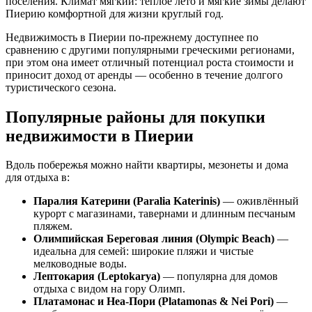
поселения. Климат мягкий: тёплое лето и мягкие зимы делают
Пиерию комфортной для жизни круглый год.
Недвижимость в Пиерии по-прежнему доступнее по
сравнению с другими популярными греческими регионами,
при этом она имеет отличный потенциал роста стоимости и
приносит доход от аренды — особенно в течение долгого
туристического сезона.
Популярные районы для покупки
недвижимости в Пиерии
Вдоль побережья можно найти квартиры, мезонеты и дома
для отдыха в:
Паралия Катерини (Paralia Katerinis)
— оживлённый
курорт с магазинами, тавернами и длинным песчаным
пляжем.
Олимпийская Береговая линия (Olympic Beach)
—
идеальна для семей: широкие пляжи и чистые
мелководные воды.
Лептокария (Leptokarya)
— популярна для домов
отдыха с видом на гору Олимп.
Платамонас и Неа-Пори (Platamonas & Nei Pori)
—