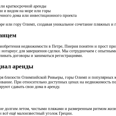
или краткосрочной аренды
ми и видом на море или горы
венного дома или инвестиционного проекта
ре или гору Олимп, создавая уникальное сочетание пляжных и 
ранцем
риобретения недвижимости в Петре, Пиерия понятен и прост пр
 нотариус для завершения сделки. Мы сотрудничаем с опытными
ливать договоры и заниматься регистрациями.
циал аренды
даря близости Олимпийской Ривьеры, горы Олимп и популярных к
оживание. При относительно доступных ценах на недвижимость п
руют сдавать свои дома в аренду.
ие долгим летом, чистыми пляжами и размеренным ритмом жизни
 всё ещё малоизвестный уголок Греции.