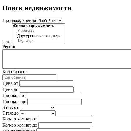
Поиск недвижимости
Продажа, аренда
Тип
Регион
Код объекта
Цена от
Цена до
Площадь от
Площадь до
Этаж от
Этаж до
Кол-во комнат от
Кол-во комнат до