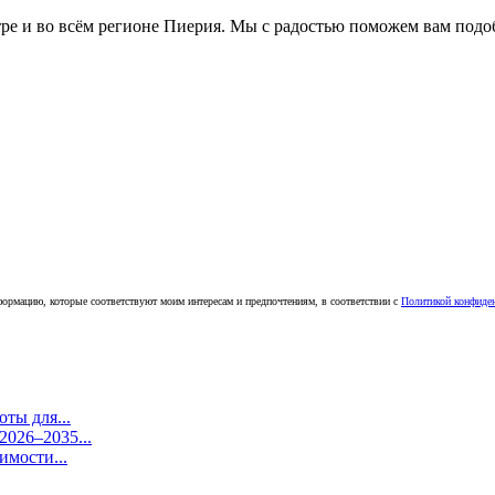
е и во всём регионе Пиерия. Мы с радостью поможем вам подоб
ормацию, которые соответствуют моим интересам и предпочтениям, в соответствии с
Политикой конфиде
ты для...
026–2035...
имости...