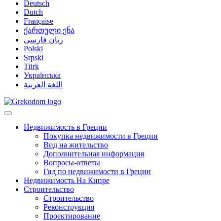
Deutsch
Dutch
Française
ქართული ენა
زبان فارسی
Polski
Srpski
Türk
Українська
اللغة العربية
Недвижимость в Греции
Покупка недвижимости в Греции
Вид на жительство
Дополнительная информация
Вопросы-ответы
Гид по недвижимости в Греции
Недвижимость На Кипре
Строительство
Строительство
Реконструкция
Проектирование