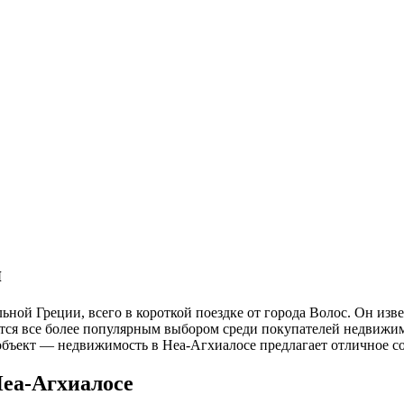
я
ной Греции, всего в короткой поездке от города Волос. Он из
тся все более популярным выбором среди покупателей недвижим
бъект — недвижимость в Неа-Агхиалосе предлагает отличное со
Неа-Агхиалосе