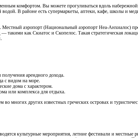
еменным комфортом. Вы можете прогуливаться вдоль набережной
 водой. В районе есть супермаркеты, аптеки, кафе, школы и ме
и. Местный аэропорт (Национальный аэропорт Неа-Анхиалос) пр
 — такими как Скиатос и Скопелос. Такая стратегическая локац
.
 получения арендного дохода.
а с видом на море.
ские дома с характером.
ома или комплекса для отдыха.
ем во многих других известных греческих островах и туристиче
оводятся культурные мероприятия, летние фестивали и местные