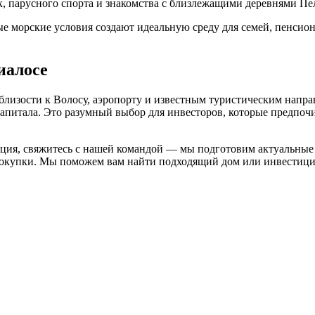
к, парусного спорта и знакомства с близлежащими деревнями П
 морские условия создают идеальную среду для семей, пенсионе
иалосе
ря близости к Волосу, аэропорту и известным туристическим на
капитала. Это разумный выбор для инвесторов, которые предпо
еция, свяжитесь с нашей командой — мы подготовим актуальны
покупки. Мы поможем вам найти подходящий дом или инвестици