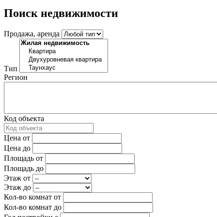
Поиск недвижимости
Продажа, аренда
Тип
Регион
Код объекта
Цена от
Цена до
Площадь от
Площадь до
Этаж от
Этаж до
Кол-во комнат от
Кол-во комнат до