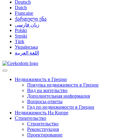
Deutsch
Dutch
Française
ქართული ენა
زبان فارسی
Polski
Srpski
Türk
Українська
اللغة العربية
Недвижимость в Греции
Покупка недвижимости в Греции
Вид на жительство
Дополнительная информация
Вопросы-ответы
Гид по недвижимости в Греции
Недвижимость На Кипре
Строительство
Строительство
Реконструкция
Проектирование