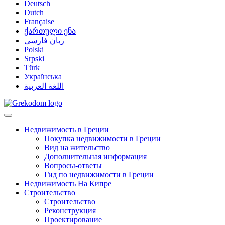
Deutsch
Dutch
Française
ქართული ენა
زبان فارسی
Polski
Srpski
Türk
Українська
اللغة العربية
Недвижимость в Греции
Покупка недвижимости в Греции
Вид на жительство
Дополнительная информация
Вопросы-ответы
Гид по недвижимости в Греции
Недвижимость На Кипре
Строительство
Строительство
Реконструкция
Проектирование