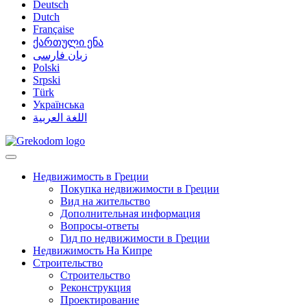
Deutsch
Dutch
Française
ქართული ენა
زبان فارسی
Polski
Srpski
Türk
Українська
اللغة العربية
Недвижимость в Греции
Покупка недвижимости в Греции
Вид на жительство
Дополнительная информация
Вопросы-ответы
Гид по недвижимости в Греции
Недвижимость На Кипре
Строительство
Строительство
Реконструкция
Проектирование