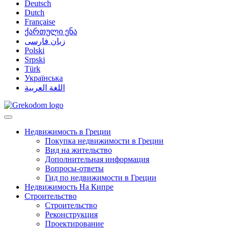
Deutsch
Dutch
Française
ქართული ენა
زبان فارسی
Polski
Srpski
Türk
Українська
اللغة العربية
Недвижимость в Греции
Покупка недвижимости в Греции
Вид на жительство
Дополнительная информация
Вопросы-ответы
Гид по недвижимости в Греции
Недвижимость На Кипре
Строительство
Строительство
Реконструкция
Проектирование