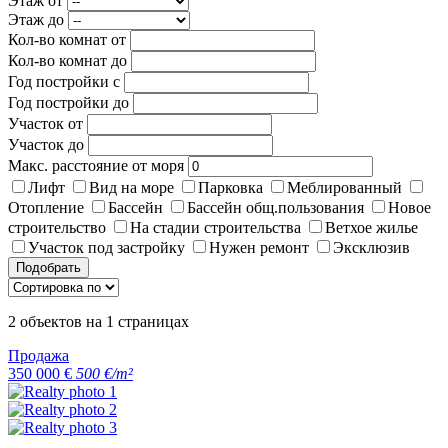
Этаж от
Этаж до
Кол-во комнат от
Кол-во комнат до
Год постройки с
Год постройки до
Участок от
Участок до
Макс. расстояние от моря
Лифт
Вид на море
Парковка
Меблированный
Отопление
Бассейн
Бассейн общ.пользования
Новое
строительство
На стадии строительства
Ветхое жилье
Участок под застройку
Нужен ремонт
Эксклюзив
Подобрать
2
объектов на
1
страницах
Продажа
350 000 €
500 €/m²