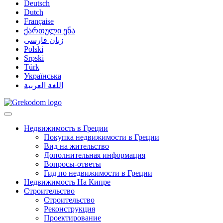
Deutsch
Dutch
Française
ქართული ენა
زبان فارسی
Polski
Srpski
Türk
Українська
اللغة العربية
Недвижимость в Греции
Покупка недвижимости в Греции
Вид на жительство
Дополнительная информация
Вопросы-ответы
Гид по недвижимости в Греции
Недвижимость На Кипре
Строительство
Строительство
Реконструкция
Проектирование