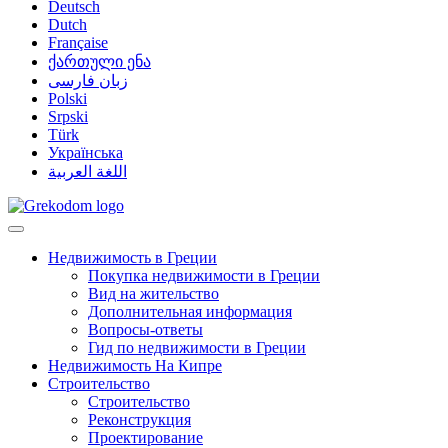
Deutsch
Dutch
Française
ქართული ენა
زبان فارسی
Polski
Srpski
Türk
Українська
اللغة العربية
Недвижимость в Греции
Покупка недвижимости в Греции
Вид на жительство
Дополнительная информация
Вопросы-ответы
Гид по недвижимости в Греции
Недвижимость На Кипре
Строительство
Строительство
Реконструкция
Проектирование