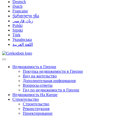
Deutsch
Dutch
Française
ქართული ენა
زبان فارسی
Polski
Srpski
Türk
Українська
اللغة العربية
Недвижимость в Греции
Покупка недвижимости в Греции
Вид на жительство
Дополнительная информация
Вопросы-ответы
Гид по недвижимости в Греции
Недвижимость На Кипре
Строительство
Строительство
Реконструкция
Проектирование