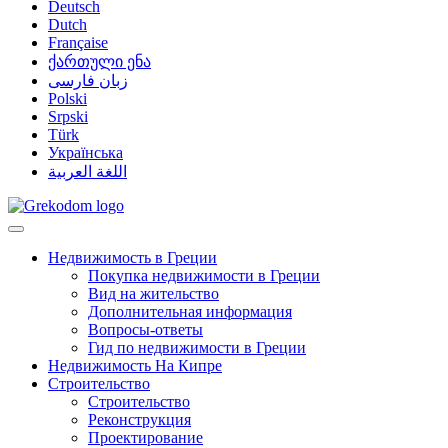
Deutsch
Dutch
Française
ქართული ენა
زبان فارسی
Polski
Srpski
Türk
Українська
اللغة العربية
Недвижимость в Греции
Покупка недвижимости в Греции
Вид на жительство
Дополнительная информация
Вопросы-ответы
Гид по недвижимости в Греции
Недвижимость На Кипре
Строительство
Строительство
Реконструкция
Проектирование