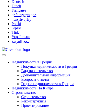
Deutsch
Dutch
Française
ქართული ენა
زبان فارسی
Polski
Srpski
Türk
Українська
اللغة العربية
Недвижимость в Греции
Покупка недвижимости в Греции
Вид на жительство
Дополнительная информация
Вопросы-ответы
Гид по недвижимости в Греции
Недвижимость На Кипре
Строительство
Строительство
Реконструкция
Проектирование