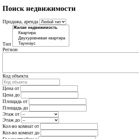
Поиск недвижимости
Продажа, аренда
Тип
Регион
Код объекта
Цена от
Цена до
Площадь от
Площадь до
Этаж от
Этаж до
Кол-во комнат от
Кол-во комнат до