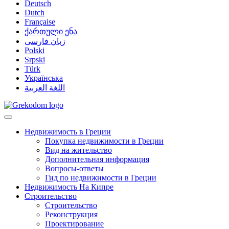
Deutsch
Dutch
Française
ქართული ენა
زبان فارسی
Polski
Srpski
Türk
Українська
اللغة العربية
Недвижимость в Греции
Покупка недвижимости в Греции
Вид на жительство
Дополнительная информация
Вопросы-ответы
Гид по недвижимости в Греции
Недвижимость На Кипре
Строительство
Строительство
Реконструкция
Проектирование