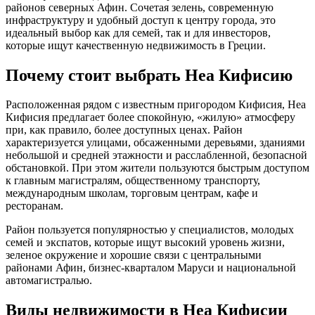
районов северных Афин. Сочетая зелень, современную
инфраструктуру и удобный доступ к центру города, это
идеальный выбор как для семей, так и для инвесторов,
которые ищут качественную недвижимость в Греции.
Почему стоит выбрать Неа Кифисию
Расположенная рядом с известным пригородом Кифисия, Неа
Кифисия предлагает более спокойную, «жилую» атмосферу
при, как правило, более доступных ценах. Район
характеризуется улицами, обсаженными деревьями, зданиями
небольшой и средней этажности и расслабленной, безопасной
обстановкой. При этом жители пользуются быстрым доступом
к главным магистралям, общественному транспорту,
международным школам, торговым центрам, кафе и
ресторанам.
Район пользуется популярностью у специалистов, молодых
семей и экспатов, которые ищут высокий уровень жизни,
зеленое окружение и хорошие связи с центральными
районами Афин, бизнес-кварталом Маруси и национальной
автомагистралью.
Виды недвижимости в Неа Кифисии