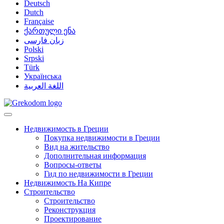
Deutsch
Dutch
Française
ქართული ენა
زبان فارسی
Polski
Srpski
Türk
Українська
اللغة العربية
Недвижимость в Греции
Покупка недвижимости в Греции
Вид на жительство
Дополнительная информация
Вопросы-ответы
Гид по недвижимости в Греции
Недвижимость На Кипре
Строительство
Строительство
Реконструкция
Проектирование