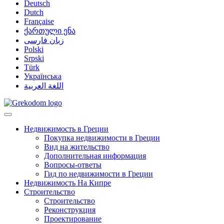
Deutsch
Dutch
Française
ქართული ენა
زبان فارسی
Polski
Srpski
Türk
Українська
اللغة العربية
Недвижимость в Греции
Покупка недвижимости в Греции
Вид на жительство
Дополнительная информация
Вопросы-ответы
Гид по недвижимости в Греции
Недвижимость На Кипре
Строительство
Строительство
Реконструкция
Проектирование