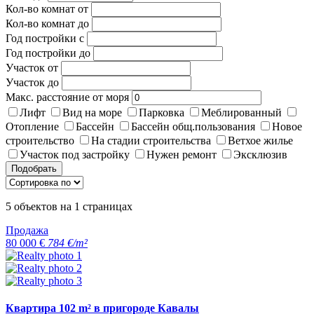
Кол-во комнат от
Кол-во комнат до
Год постройки с
Год постройки до
Участок от
Участок до
Макс. расстояние от моря
Лифт
Вид на море
Парковка
Меблированный
Отопление
Бассейн
Бассейн общ.пользования
Новое
строительство
На стадии строительства
Ветхое жилье
Участок под застройку
Нужен ремонт
Эксклюзив
Подобрать
5
объектов на
1
страницах
Продажа
80 000 €
784 €/m²
Квартира 102 m² в пригороде Кавалы