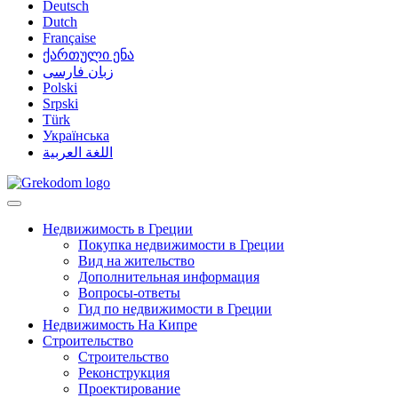
Deutsch
Dutch
Française
ქართული ენა
زبان فارسی
Polski
Srpski
Türk
Українська
اللغة العربية
Недвижимость в Греции
Покупка недвижимости в Греции
Вид на жительство
Дополнительная информация
Вопросы-ответы
Гид по недвижимости в Греции
Недвижимость На Кипре
Строительство
Строительство
Реконструкция
Проектирование