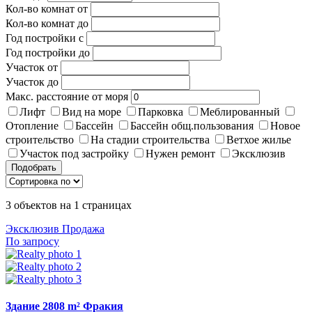
Кол-во комнат от
Кол-во комнат до
Год постройки с
Год постройки до
Участок от
Участок до
Макс. расстояние от моря
Лифт
Вид на море
Парковка
Меблированный
Отопление
Бассейн
Бассейн общ.пользования
Новое
строительство
На стадии строительства
Ветхое жилье
Участок под застройку
Нужен ремонт
Эксклюзив
Подобрать
3
объектов на
1
страницах
Эксклюзив
Продажа
По запросу
Здание 2808 m² Фракия