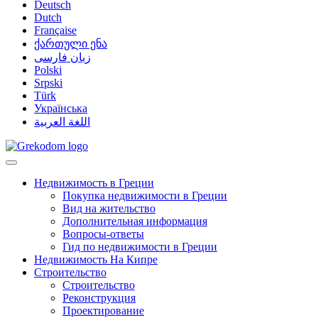
Deutsch
Dutch
Française
ქართული ენა
زبان فارسی
Polski
Srpski
Türk
Українська
اللغة العربية
Недвижимость в Греции
Покупка недвижимости в Греции
Вид на жительство
Дополнительная информация
Вопросы-ответы
Гид по недвижимости в Греции
Недвижимость На Кипре
Строительство
Строительство
Реконструкция
Проектирование