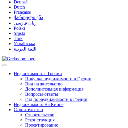
Deutsch
Dutch
Française
ქართული ენა
زبان فارسی
Polski
Srpski
Türk
Українська
اللغة العربية
Недвижимость в Греции
Покупка недвижимости в Греции
Вид на жительство
Дополнительная информация
Вопросы-ответы
Гид по недвижимости в Греции
Недвижимость На Кипре
Строительство
Строительство
Реконструкция
Проектирование