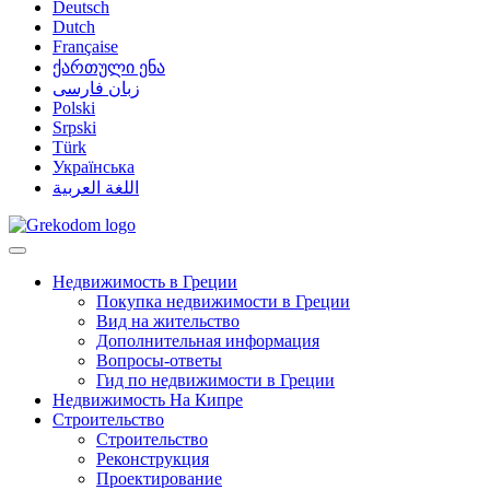
Deutsch
Dutch
Française
ქართული ენა
زبان فارسی
Polski
Srpski
Türk
Українська
اللغة العربية
Недвижимость в Греции
Покупка недвижимости в Греции
Вид на жительство
Дополнительная информация
Вопросы-ответы
Гид по недвижимости в Греции
Недвижимость На Кипре
Строительство
Строительство
Реконструкция
Проектирование