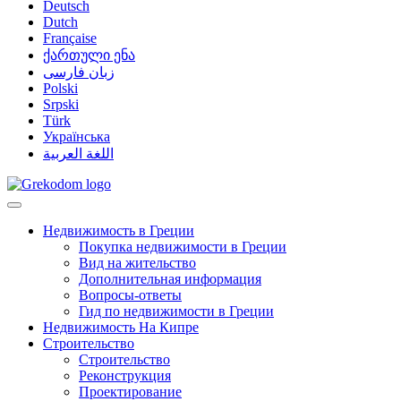
Deutsch
Dutch
Française
ქართული ენა
زبان فارسی
Polski
Srpski
Türk
Українська
اللغة العربية
Недвижимость в Греции
Покупка недвижимости в Греции
Вид на жительство
Дополнительная информация
Вопросы-ответы
Гид по недвижимости в Греции
Недвижимость На Кипре
Строительство
Строительство
Реконструкция
Проектирование