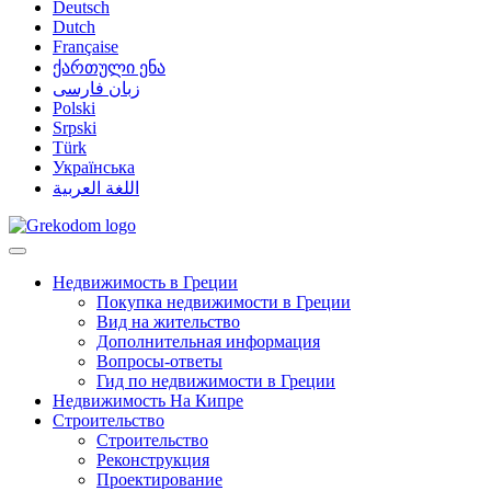
Deutsch
Dutch
Française
ქართული ენა
زبان فارسی
Polski
Srpski
Türk
Українська
اللغة العربية
Недвижимость в Греции
Покупка недвижимости в Греции
Вид на жительство
Дополнительная информация
Вопросы-ответы
Гид по недвижимости в Греции
Недвижимость На Кипре
Строительство
Строительство
Реконструкция
Проектирование