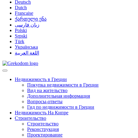
Deutsch
Dutch
Française
ქართული ენა
زبان فارسی
Polski
Srpski
Türk
Українська
اللغة العربية
Недвижимость в Греции
Покупка недвижимости в Греции
Вид на жительство
Дополнительная информация
Вопросы-ответы
Гид по недвижимости в Греции
Недвижимость На Кипре
Строительство
Строительство
Реконструкция
Проектирование