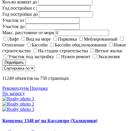
Кол-во комнат до
Год постройки с
Год постройки до
Участок от
Участок до
Макс. расстояние от моря
Лифт
Вид на море
Парковка
Меблированный
Отопление
Бассейн
Бассейн общ.пользования
Новое
строительство
На стадии строительства
Ветхое жилье
Участок под застройку
Нужен ремонт
Эксклюзив
Подобрать
11249
объектов на
750
страницах
Рекомендуем
Продажа
По запросу
Комплекс 1348 m² на Кассандре (Халкидики)