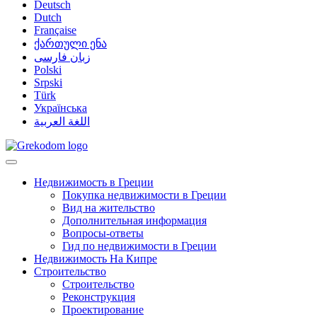
Deutsch
Dutch
Française
ქართული ენა
زبان فارسی
Polski
Srpski
Türk
Українська
اللغة العربية
Недвижимость в Греции
Покупка недвижимости в Греции
Вид на жительство
Дополнительная информация
Вопросы-ответы
Гид по недвижимости в Греции
Недвижимость На Кипре
Строительство
Строительство
Реконструкция
Проектирование