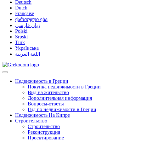
Deutsch
Dutch
Française
ქართული ენა
زبان فارسی
Polski
Srpski
Türk
Українська
اللغة العربية
Недвижимость в Греции
Покупка недвижимости в Греции
Вид на жительство
Дополнительная информация
Вопросы-ответы
Гид по недвижимости в Греции
Недвижимость На Кипре
Строительство
Строительство
Реконструкция
Проектирование