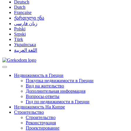
Deutsch
Dutch
Française
ქართული ენა
زبان فارسی
Polski
Srpski
Türk
Українська
اللغة العربية
Недвижимость в Греции
Покупка недвижимости в Греции
Вид на жительство
Дополнительная информация
Вопросы-ответы
Гид по недвижимости в Греции
Недвижимость На Кипре
Строительство
Строительство
Реконструкция
Проектирование