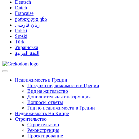
Deutsch
Dutch
Française
ქართული ენა
زبان فارسی
Polski
Srpski
Türk
Українська
اللغة العربية
Недвижимость в Греции
Покупка недвижимости в Греции
Вид на жительство
Дополнительная информация
Вопросы-ответы
Гид по недвижимости в Греции
Недвижимость На Кипре
Строительство
Строительство
Реконструкция
Проектирование