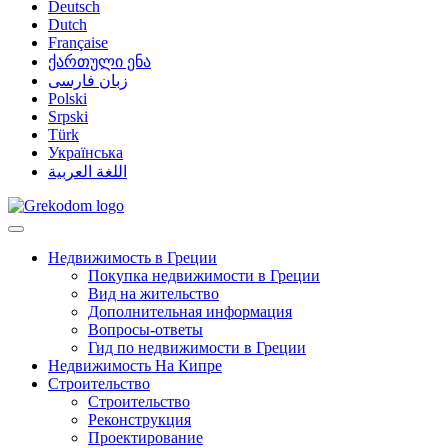
Deutsch
Dutch
Française
ქართული ენა
زبان فارسی
Polski
Srpski
Türk
Українська
اللغة العربية
Недвижимость в Греции
Покупка недвижимости в Греции
Вид на жительство
Дополнительная информация
Вопросы-ответы
Гид по недвижимости в Греции
Недвижимость На Кипре
Строительство
Строительство
Реконструкция
Проектирование