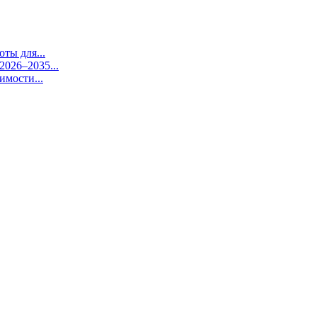
ты для...
026–2035...
имости...