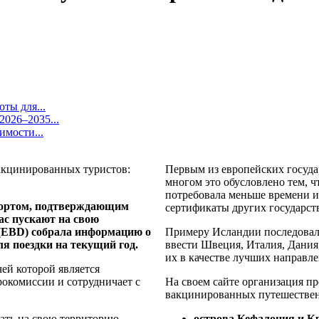
ты для...
026–2035...
имости...
Первым из европейских госуда
многом это обусловлено тем, ч
потребовала меньше времени и
портом, подтверждающим
сертификаты других государств
ас пускают на свою
 (EBD) собрала информацию о
Примеру Исландии последовал
ля поездки на текущий год.
ввести Швеция, Италия, Дания
их в качестве лучших направл
ей которой является
рокомиссии и сотрудничает с
На своем сайте организация пр
вакцинированных путешествен
кать на свою территорию
острова Кефалония и К