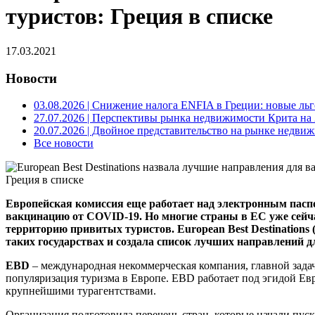
туристов: Греция в списке
17.03.2021
Новости
03.08.2026
| Снижение налога ENFIA в Греции: новые льго
27.07.2026
| Перспективы рынка недвижимости Крита на 2
20.07.2026
| Двойное представительство на рынке недвиж
Все новости
Европейская комиссия еще работает над электронным пас
вакцинацию от COVID-19. Но многие страны в ЕС уже сейч
территорию привитых туристов. European Best Destinations
таких государствах и создала список лучших направлений д
EBD
– международная некоммерческая компания, главной задач
популяризация туризма в Европе. EBD работает под эгидой Ев
крупнейшими турагентствами.
Организация подготовила перечень стран, которые начали пус