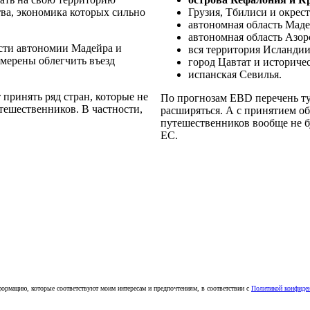
тва, экономика которых сильно
Грузия, Тбилиси и окрест
автономная область Маде
автономная область Азор
ости автономии Мадейра и
вся территория Исландии
амерены облегчить въезд
город Цавтат и историче
испанская Севилья.
принять ряд стран, которые не
По прогнозам EBD перечень ту
тешественников. В частности,
расширяться. А с принятием о
путешественников вообще не б
ЕС.
ормацию, которые соответствуют моим интересам и предпочтениям, в соответствии с
Политикой конфиде