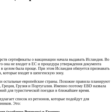
рств сертификаты о вакцинации начала выдавать Исландия. Во
то она не входит в ЕС и процедура утверждения документа
 в целом была проще. При этом Исландия обязуется признавать
, которые входят в шенгенскую зону.
и остальные европейские страны. Похожие правила планируют
, Греция, Грузия и Португалия. Именно поэтому EBD назвала
ений для туристической поездки в ближайшее время.
едлагает список из регионов, которые подойдут для
ников. Это:
рит (особенно
Ретимно)
в Греции;