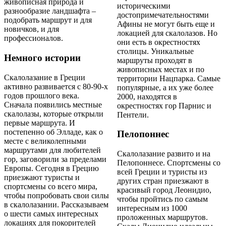
живописная природа и
историческими
разнообразие ландшафта –
достопримечательностями
подобрать маршрут и для
Афины не могут быть еще и
новичков, и для
локацией для скалолазов. Но
профессионалов.
они есть в окрестностях
столицы. Уникальные
Немного истории
маршруты проходят в
живописных местах и по
Скалолазание в Греции
территории Нацпарка. Самые
активно развивается с 80-90-х
популярные, а их уже более
годов прошлого века.
2000, находятся в
Сначала появились местные
окрестностях гор Парнис и
скалолазы, которые открыли
Пентели.
первые маршрута. И
постепенно об Элладе, как о
Пелопоннес
месте с великолепными
маршрутами для любителей
Скалолазание развито и на
гор, заговорили за пределами
Пелопоннесе. Спортсмены со
Европы. Сегодня в Грецию
всей Греции и туристы из
приезжают туристы и
других стран приезжают в
спортсмены со всего мира,
красивый город Леонидио,
чтобы попробовать свои силы
чтобы пройтись по самым
в скалолазании. Рассказываем
интересным из 1000
о шести самых интересных
проложенных маршрутов.
локациях для покорителей