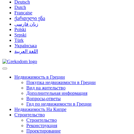
Deutsch
Dutch
Française
ქართული ენა
زبان فارسی
Polski
Srpski
Türk
Українська
اللغة العربية
Недвижимость в Греции
Покупка недвижимости в Греции
Вид на жительство
Дополнительная информация
Вопросы-ответы
Гид по недвижимости в Греции
Недвижимость На Кипре
Строительство
Строительство
Реконструкция
Проектирование