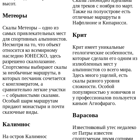
Скалы Лионидио идеальны
высот.
для треков с ноября по март.
Также на полуострове есть
Метеоры
отличные маршруты в
Нафплионе и Кипарисси.
Скалы Метеоры – одно из
самых привлекательных мест
Крит
для спортивных альпинистов.
Несмотря на то, что объект
Крит имеет уникальные
относится ко всемирному
геологические особенности,
наследию ЮНЕСКО, здесь
которые сделали его одним из
разрешено скалолазание.
излюбленных мест у
Спортсмены выбирают скалы
альпинистов со всего мира.
за необычные маршруты, в
Здесь много ущелий, есть
которых песчаник сочетается
скалы разного уровня
с конгломератом, а
сложности. Особой
сравнительно легкие участки
популярностью у новичков и
– с обрывистыми скалами.
у профессионалов пользуется
Особый шарм маршрутам
каньон Агиофараго.
придают монастыри и почти
сказочные виды.
Варасова
Калимнос
Известняковый утес недалеко
от Патры известен
На остров Калимнос
спортсменам двумя сотнями